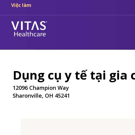
Chuyển đến nội dung chính
Chuyển đến điều hướng
Việc làm
Dụng cụ y tế tại gia
12096 Champion Way
Sharonville, OH 45241