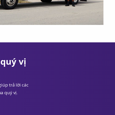
quý vị
iúp trả lời các
a quý vị.