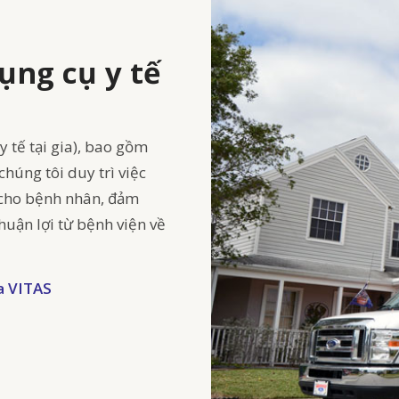
ụng cụ y tế
 tế tại gia), bao gồm
húng tôi duy trì việc
p cho bệnh nhân, đảm
huận lợi từ bệnh viện về
ủa VITAS