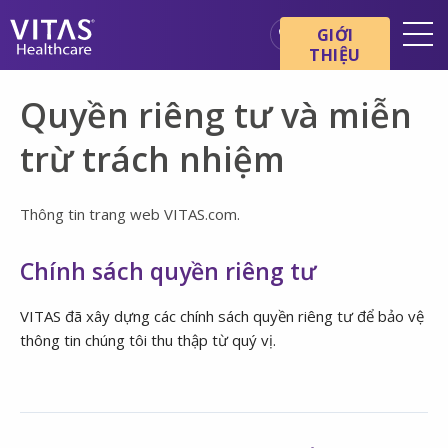
Chuyển đến nội dung chính
Chuyển đến điều hướng
GIỚI
THIỆU
Địa điểm
Quyền riêng tư và miễn
Cơ bản về chăm sóc cuối đời
trừ trách nhiệm
Dịch vụ
Chuyên gia chăm sóc sức
Thông tin trang web VITAS.com.
khỏe
Gia đình và người chăm sóc
Chính sách quyền riêng tư
VITAS đã xây dựng các chính sách quyền riêng tư để bảo vệ
thông tin chúng tôi thu thập từ quý vị.