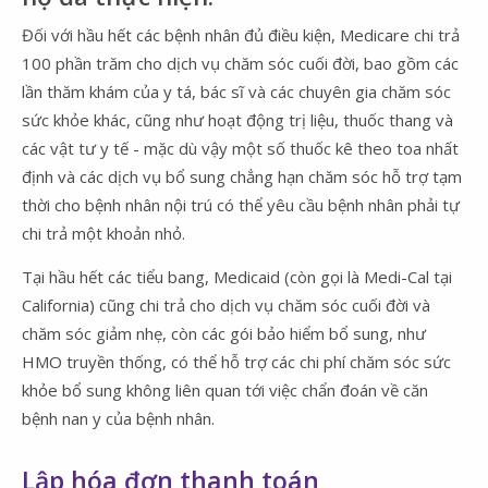
Đối với hầu hết các bệnh nhân đủ điều kiện, Medicare chi trả
100 phần trăm cho dịch vụ chăm sóc cuối đời, bao gồm các
lần thăm khám của y tá, bác sĩ và các chuyên gia chăm sóc
sức khỏe khác, cũng như hoạt động trị liệu, thuốc thang và
các vật tư y tế - mặc dù vậy một số thuốc kê theo toa nhất
định và các dịch vụ bổ sung chẳng hạn chăm sóc hỗ trợ tạm
thời cho bệnh nhân nội trú có thể yêu cầu bệnh nhân phải tự
chi trả một khoản nhỏ.
Tại hầu hết các tiểu bang, Medicaid (còn gọi là Medi-Cal tại
California) cũng chi trả cho dịch vụ chăm sóc cuối đời và
chăm sóc giảm nhẹ, còn các gói bảo hiểm bổ sung, như
HMO truyền thống, có thể hỗ trợ các chi phí chăm sóc sức
khỏe bổ sung không liên quan tới việc chẩn đoán về căn
bệnh nan y của bệnh nhân.
Lập hóa đơn thanh toán