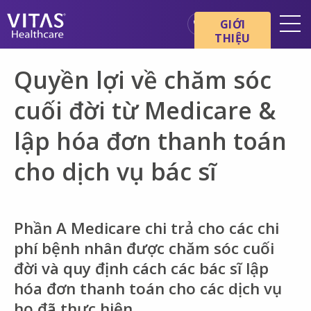
Chuyển đến nội dung chính
Chuyển đến điều hướng
GIỚI
THIỆU
Địa điểm
Quyền lợi về chăm sóc
Cơ bản về chăm sóc cuối đời
cuối đời từ Medicare &
Dịch vụ
lập hóa đơn thanh toán
Chuyên gia chăm sóc sức
khỏe
cho dịch vụ bác sĩ
Gia đình và người chăm sóc
Phần A Medicare chi trả cho các chi
phí bệnh nhân được chăm sóc cuối
đời và quy định cách các bác sĩ lập
hóa đơn thanh toán cho các dịch vụ
họ đã thực hiện.