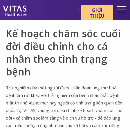
Chuyển đến nội dung chính
Chuyển đến điều hướng
GIỚI
THIỆU
Địa điểm
Kế hoạch chăm sóc cuối
Cơ bản về chăm sóc cuối đời
đời điều chỉnh cho cá
Dịch vụ
nhân theo tình trạng
Chuyên gia chăm sóc sức
khỏe
bệnh
Gia đình và người chăm sóc
Trải nghiệm của một người được chẩn đoán ung thư hoặc
bệnh tim rất khác với trải nghiệm của bệnh nhân mắc bệnh
mất trí nhớ Alzheimer hay người có tình trạng liên quan đến
phổi. Tại VITAS, chúng tôi điều chỉnh kế hoạch chăm sóc cuối
đời - cả chăm sóc lâm sàng và dịch vụ hỗ trợ - để đáp ứng
các triệu chứng, cũng như nhu cầu xã hội và cảm xúc riêng