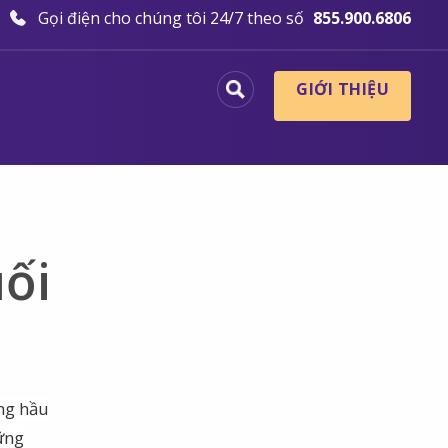
Gọi điện cho chúng tôi 24/7 theo số
855.900.6806
GIỚI THIỆU
uối
ững hầu
ững