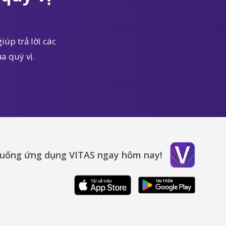
iúp trả lời các
a quý vị.
xuống ứng dụng VITAS ngay hôm nay!