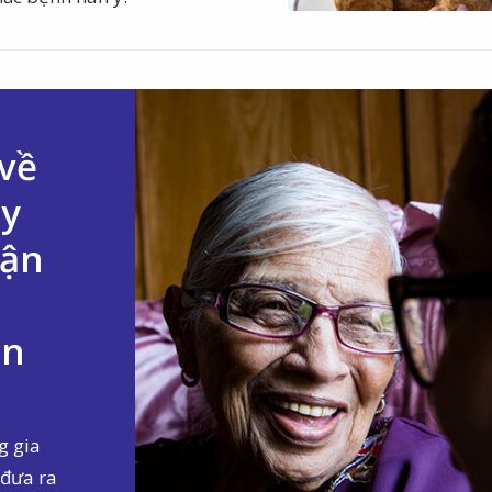
 về
ãy
uận
ễn
g gia
 đưa ra