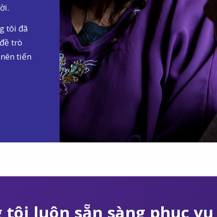
ời.
g tôi đã
đề trò
 nên tiến
 tôi luôn sẵn sàng phục vụ 