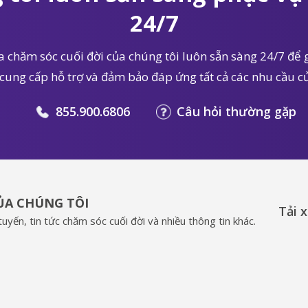
24/7
 chăm sóc cuối đời của chúng tôi luôn sẵn sàng 24/7 để g
 cung cấp hỗ trợ và đảm bảo đáp ứng tất cả các nhu cầu củ
855.900.6806
Câu hỏi thường gặp
CỦA CHÚNG TÔI
Tải 
uyến, tin tức chăm sóc cuối đời và nhiều thông tin khác.