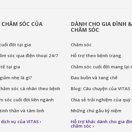
 CHĂM SÓC CỦA
DÀNH CHO GIA ĐÌNH 
CHĂM SÓC
uối đời tại gia
Chăm sóc
ăm sóc qua điện thoại 24/7
Hỗ trợ theo bệnh trạng
tế tại gia
Chăm sóc cuối đời mang lại đ
iảm nhẹ là gì?
Đau buồn và tang chế
chăm sóc cá nhân theo bệnh
Blog: Câu chuyện của VITAS
 sóc cuối đời liên ngành
Chia sẻ trải nghiệm của quý 
inh thần và tâm linh
Những chú gấu kỷ niệm
 dịch vụ của VITAS
Hỗ trợ khác dành cho gia đì
chăm sóc