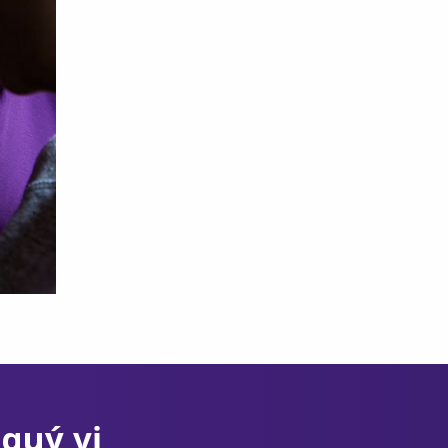
quý vị