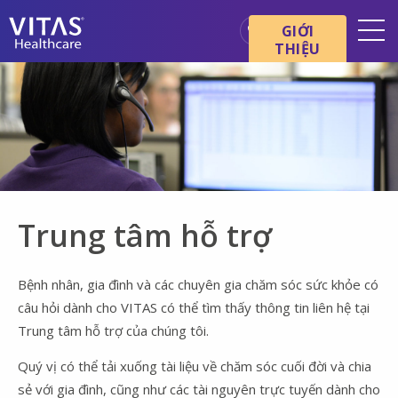
Chuyển đến nội dung chính
Chuyển đến điều hướng
GIỚI
THIỆU
Địa điểm
Cơ bản về chăm sóc cuối đời
Dịch vụ
Chuyên gia chăm sóc sức
khỏe
Trung tâm hỗ trợ
Gia đình và người chăm sóc
Bệnh nhân, gia đình và các chuyên gia chăm sóc sức khỏe có
câu hỏi dành cho VITAS có thể tìm thấy thông tin liên hệ tại
Trung tâm hỗ trợ của chúng tôi.
Quý vị có thể tải xuống tài liệu về chăm sóc cuối đời và chia
sẻ với gia đình, cũng như các tài nguyên trực tuyến dành cho