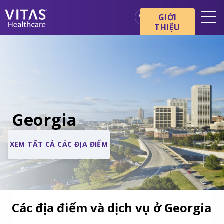
GIỚI
THIỆU
Địa điểm
Cơ bản về chăm sóc cuối đời
Dịch vụ
Chuyên gia chăm sóc sức
khỏe
Georgia
Gia đình và người chăm sóc
XEM TẤT CẢ CÁC ĐỊA ĐIỂM
Các địa điểm và dịch vụ ở Georgia