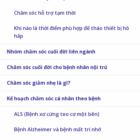
Chăm sóc hỗ trợ tạm thời
Khi nào là thời điểm phù hợp để tháo thiết bị hô
hấp
Nhóm chăm sóc cuối đời liên ngành
Chăm sóc cuối đời cho bệnh nhân nội trú
Chăm sóc giảm nhẹ là gì?
Kế hoạch chăm sóc cá nhân theo bệnh
ALS (Bệnh xơ cứng teo cơ một bên)
Bệnh Alzheimer và bệnh mất trí nhớ