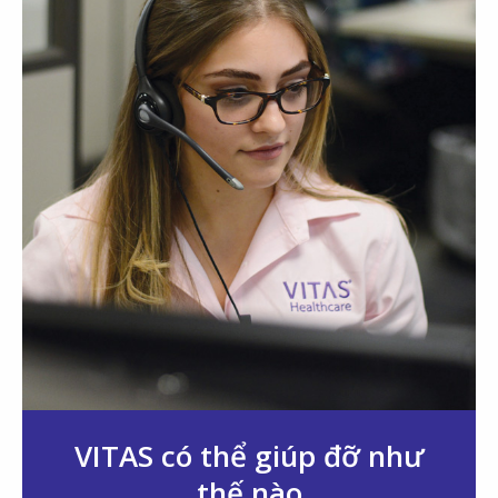
VITAS có thể giúp đỡ như
thế nào