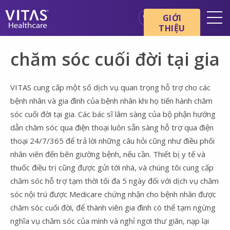
Chuyển đến nội dung chính
Chuyển đến điều hướng
GIỚI
THIỆU
Địa điểm
chăm sóc cuối đời tại gia
Cơ bản về chăm sóc cuối đời
Dịch vụ
VITAS cung cấp một số dịch vụ quan trọng hỗ trợ cho các
bệnh nhân và gia đình của bệnh nhân khi họ tiến hành chăm
Chuyên gia chăm sóc sức
khỏe
sóc cuối đời tại gia. Các bác sĩ lâm sàng của bộ phận hướng
dẫn chăm sóc qua điện thoại luôn sẵn sàng hỗ trợ qua điện
Gia đình và người chăm sóc
thoại 24/7/365 để trả lời những câu hỏi cũng như điều phối
nhân viên đến bên giường bệnh, nếu cần. Thiết bị y tế và
thuốc điều trị cũng được gửi tới nhà, và chúng tôi cung cấp
chăm sóc hỗ trợ tạm thời tối đa 5​​​​​​​ ngày đối với dịch vụ chăm
sóc nội trú được Medicare chứng nhận cho bệnh nhân được
chăm sóc cuối đời, để thành viên gia đình có thể tạm ngừng
nghĩa vụ chăm sóc của mình và nghỉ ngơi thư giãn, nạp lại