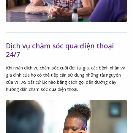
Dịch vụ chăm sóc qua điện thoại
24/7
Khi nhận dịch vụ chăm sóc cuối đời tại gia, các bệnh nhân và
gia đình của họ có thể tiếp cận sử dụng những tài nguyên
của VITAS bất cứ lúc nào bằng cách gọi đến đường dây
hướng dẫn chăm sóc qua điện thoại.