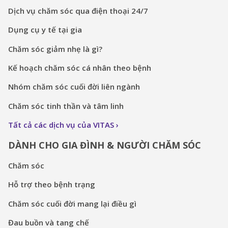
Dịch vụ chăm sóc qua điện thoại 24/7
Dụng cụ y tế tại gia
Chăm sóc giảm nhẹ là gì?
Kế hoạch chăm sóc cá nhân theo bệnh
Nhóm chăm sóc cuối đời liên ngành
Chăm sóc tinh thần và tâm linh
Tất cả các dịch vụ của VITAS
DÀNH CHO GIA ĐÌNH & NGƯỜI CHĂM SÓC
Chăm sóc
Hỗ trợ theo bệnh trạng
Chăm sóc cuối đời mang lại điều gì
Đau buồn và tang chế