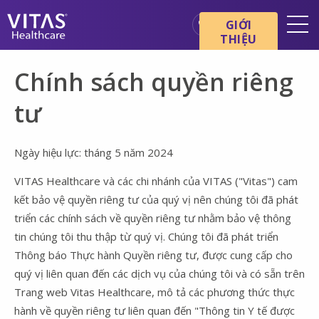
Chuyển đến nội dung chính
Chuyển đến điều hướng
GIỚI
THIỆU
Địa điểm
Chính sách quyền riêng
Cơ bản về chăm sóc cuối đời
tư
Dịch vụ
Chuyên gia chăm sóc sức
Ngày hiệu lực: tháng 5 năm 2024
khỏe
VITAS Healthcare và các chi nhánh của VITAS ("Vitas") cam
Gia đình và người chăm sóc
kết bảo vệ quyền riêng tư của quý vị nên chúng tôi đã phát
triển các chính sách về quyền riêng tư nhằm bảo vệ thông
tin chúng tôi thu thập từ quý vị. Chúng tôi đã phát triển
Thông báo Thực hành Quyền riêng tư, được cung cấp cho
quý vị liên quan đến các dịch vụ của chúng tôi và có sẵn trên
Trang web Vitas Healthcare, mô tả các phương thức thực
hành về quyền riêng tư liên quan đến "Thông tin Y tế được