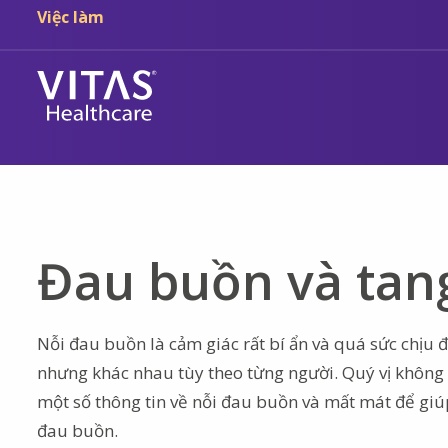
Chuyển đến nội dung chính
Chuyển đến điều hướng
Việc làm
Đau buồn và tan
Nỗi đau buồn là cảm giác rất bí ẩn và quá sức chịu 
nhưng khác nhau tùy theo từng người. Quý vị không t
một số thông tin về nỗi đau buồn và mất mát để giú
đau buồn.