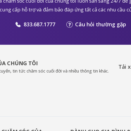
 chăm sóc cuối đời của chúng tôi luôn sẵn sàng 24/7 để g
 cung cấp hỗ trợ và đảm bảo đáp ứng tất cả các nhu cầu củ
833.687.1777
Câu hỏi thường gặp
CỦA CHÚNG TÔI
Tải 
uyến, tin tức chăm sóc cuối đời và nhiều thông tin khác.