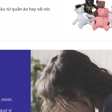
âu từ quần áo hay vải vóc
a mình.
quý vị