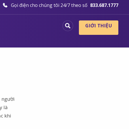
Gọi điện cho chúng tôi 24/7 theo số
833.687.1777
GIỚI THIỆU
i người
y là
c khi