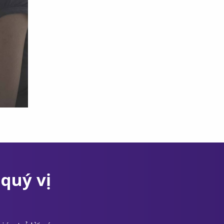
quý vị