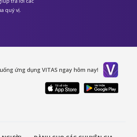
iúp trả lời các
a quý vị.
xuống ứng dụng VITAS ngay hôm nay!