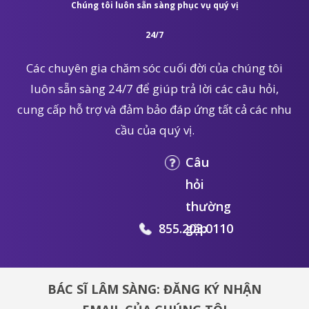
Chúng tôi luôn sẵn sàng phục vụ quý vị
24/7
Các chuyên gia chăm sóc cuối đời của chúng tôi
luôn sẵn sàng 24/7 để giúp trả lời các câu hỏi,
cung cấp hỗ trợ và đảm bảo đáp ứng tất cả các nhu
cầu của quý vị.
Câu
hỏi
thường
855.203.0110
gặp
BÁC SĨ LÂM SÀNG: ĐĂNG KÝ NHẬN