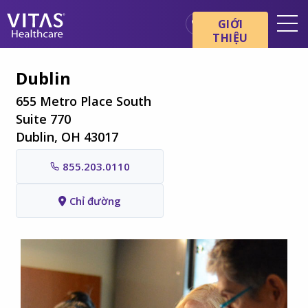
Chuyển đến nội dung chính
Chuyển đến điều hướng
GIỚI
THIỆU
Địa điểm
Dublin
Cơ bản về chăm sóc cuối đời
655 Metro Place South
Dịch vụ
Suite 770
Dublin, OH 43017
Chuyên gia chăm sóc sức
khỏe
855.203.0110
Gia đình và người chăm sóc
Chỉ đường