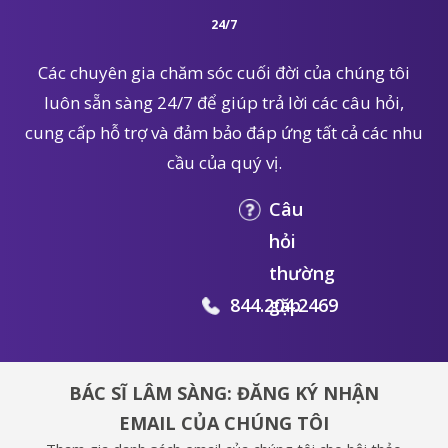
24/7
Các chuyên gia chăm sóc cuối đời của chúng tôi
luôn sẵn sàng 24/7 để giúp trả lời các câu hỏi,
cung cấp hỗ trợ và đảm bảo đáp ứng tất cả các nhu
cầu của quý vị.
Câu
hỏi
thường
844.204.2469
gặp
BÁC SĨ LÂM SÀNG: ĐĂNG KÝ NHẬN
EMAIL CỦA CHÚNG TÔI