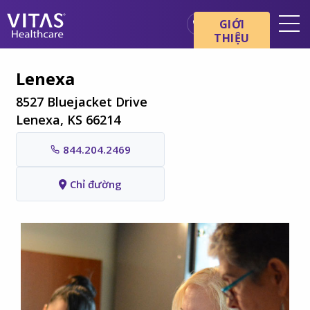
Chuyển đến nội dung chính
Chuyển đến điều hướng
GIỚI
THIỆU
Địa điểm
Lenexa
Cơ bản về chăm sóc cuối đời
8527 Bluejacket Drive
Dịch vụ
Lenexa, KS 66214
Chuyên gia chăm sóc sức
844.204.2469
khỏe
Gia đình và người chăm sóc
Chỉ đường