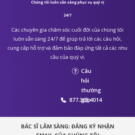
Chúng tôi luôn sẵn sàng phục vụ quý vị
24/7
Các chuyên gia chăm sóc cuối đời của chúng tôi
luôn sẵn sàng 24/7 để giúp trả lời các câu hỏi,
cung cấp hỗ trợ và đảm bảo đáp ứng tất cả các nhu
cầu của quý vị.
Câu
hỏi
thường
877.363.4014
gặp
BÁC SĨ LÂM SÀNG: ĐĂNG KÝ NHẬN