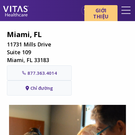
Chuyển đến nội dung chính
Chuyển đến điều hướng
GIỚI
THIỆU
Địa điểm
Miami, FL
Cơ bản về chăm sóc cuối đời
11731 Mills Drive
Dịch vụ
Suite 109
Miami, FL 33183
Chuyên gia chăm sóc sức
khỏe
877.363.4014
Gia đình và người chăm sóc
Chỉ đường