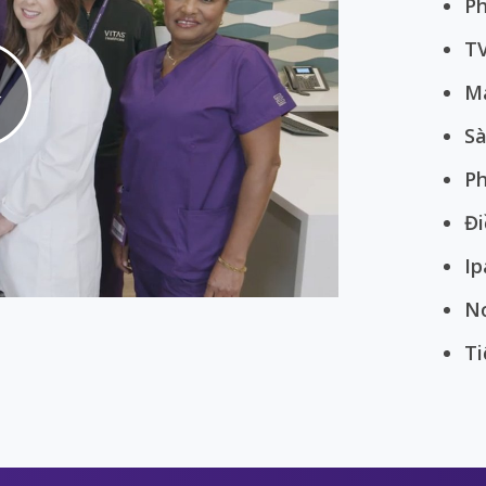
Ph
TV
Má
Play
Sà
Ph
Đi
Video
Ip
Nơ
Ti