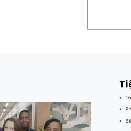
Ti
16
Ph
B