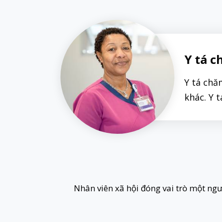
Y tá c
Y tá chă
khác. Y 
Nhân viên xã hội đóng vai trò một ngư