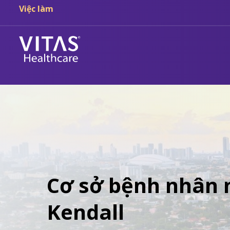
Chuyển đến nội dung chính
Chuyển đến điều hướng
Việc làm
Cơ sở bệnh nhân n
Kendall