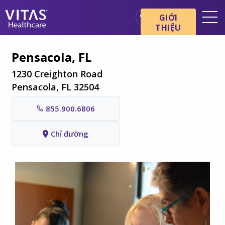
Chuyển đến nội dung chính
Chuyển đến điều hướng
GIỚI
THIỆU
Địa điểm
Pensacola, FL
Cơ bản về chăm sóc cuối đời
1230 Creighton Road
Dịch vụ
Pensacola, FL 32504
Chuyên gia chăm sóc sức
855.900.6806
khỏe
Gia đình và người chăm sóc
Chỉ đường