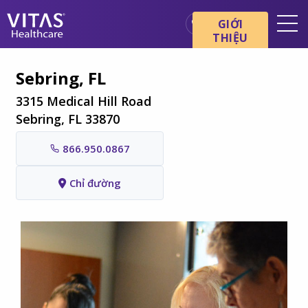
Chuyển đến nội dung chính
Chuyển đến điều hướng
GIỚI
THIỆU
Địa điểm
Sebring, FL
Cơ bản về chăm sóc cuối đời
3315 Medical Hill Road
Dịch vụ
Sebring, FL 33870
Chuyên gia chăm sóc sức
866.950.0867
khỏe
Gia đình và người chăm sóc
Chỉ đường