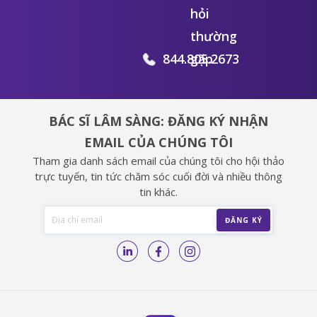
hỏi
thường
844.805.2673
gặp
BÁC SĨ LÂM SÀNG: ĐĂNG KÝ NHẬN
EMAIL CỦA CHÚNG TÔI
Tham gia danh sách email của chúng tôi cho hội thảo
trực tuyến, tin tức chăm sóc cuối đời và nhiều thông
tin khác.