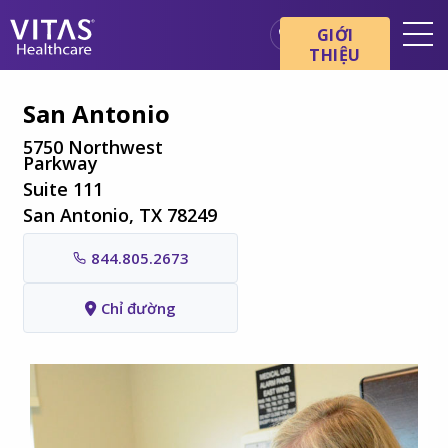
Chuyển đến nội dung chính
Chuyển đến điều hướng
GIỚI
THIỆU
Địa điểm
San Antonio
Cơ bản về chăm sóc cuối đời
5750 Northwest
Parkway
Dịch vụ
Suite 111
Chuyên gia chăm sóc sức
San Antonio, TX 78249
khỏe
844.805.2673
Gia đình và người chăm sóc
Chỉ đường