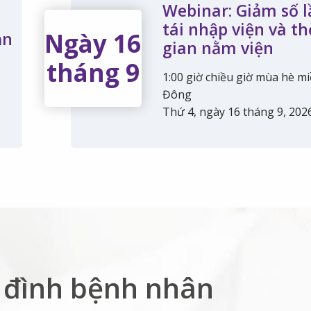
Webinar: Giảm số l
tái nhập viện và th
Ngày 16
ạn
gian nằm viện
tháng 9
1:00 giờ chiều giờ mùa hè m
Đông
Thứ 4, ngày 16 tháng 9, 202
a đình bệnh nhân