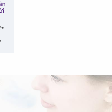
ần
ời
iền
6