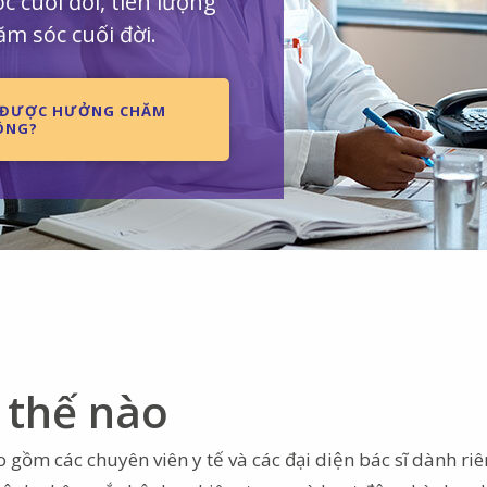
c cuối đời, tiên lượng
ăm sóc cuối đời.
ỆN ĐƯỢC HƯỞNG CHĂM
ÔNG?
 thế nào
 gồm các chuyên viên y tế và các đại diện bác sĩ dành ri