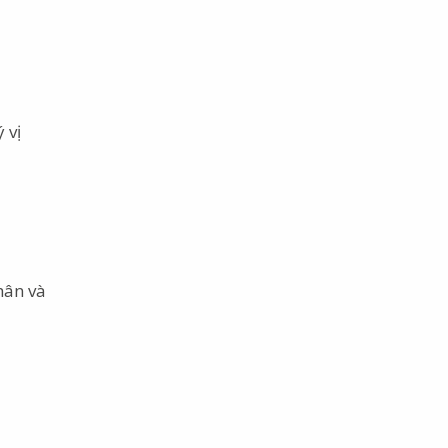
 vị
hân và