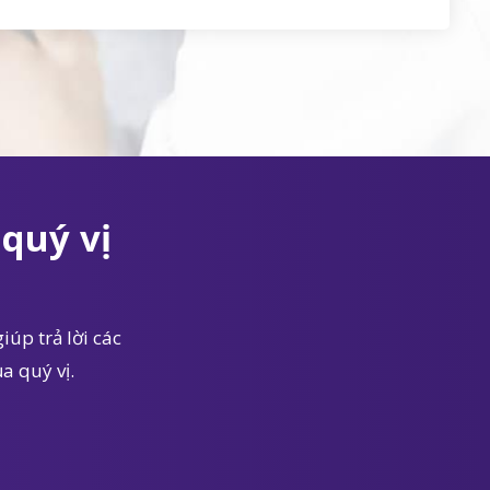
quý vị
iúp trả lời các
a quý vị.