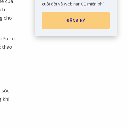
hề của
cuối đời và webinar CE miễn phí.
ạch
ng cho
ĐĂNG KÝ
tiêu cụ
c thảo
 sóc
g khi