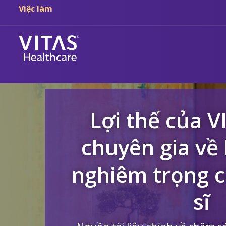
Chuyển đến nội dung chính
Chuyển đến điều hướng
Việc làm
Lợi thế của V
chuyên gia về
nghiêm trọng c
sĩ