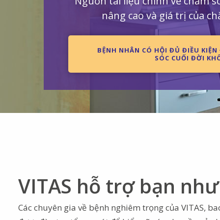
Nguồn tài liệu chính về chăm só
nâng cao và giá trị của ch
BỆNH NHÂN CÓ HỘI ĐỦ ĐIỀU KI
SÓC CUỐI ĐỜI KH
VITAS hỗ trợ bạn như
Các chuyên gia về bệnh nghiêm trọng của VITAS, bao