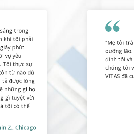
a sáng trong
 khi tôi phải
"Mẹ tôi trả
giây phút
dưỡng lão. 
ời vợ yêu
đình tôi và
. Tôi thực sự
chúng tôi 
gôn từ nào đủ
VITAS đã c
 tả được lòng
về những gì họ
g gì tuyệt vời
à tôi có thể
in Z., Chicago