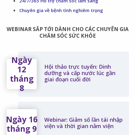
24/7/365 Hỗ trợ chăm sóc lâm sàng
Chuyên gia về bệnh tình nghiêm trọng
WEBINAR SẮP TỚI DÀNH CHO CÁC CHUYÊN GIA
CHĂM SÓC SỨC KHỎE
Ngày
Hội thảo trực tuyến: Dinh
12
dưỡng và cấp nước lúc gần
tháng
giai đoạn cuối đời
8
Ngày 16
Webinar: Giảm số lần tái nhập
viện và thời gian nằm viện
tháng 9