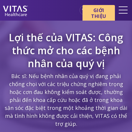
Chuyển đến nội dung chính
Chuyển đến điều hướng
GIỚI
THIỆU
Địa điểm
Lợi thế của VITAS: Công
Cơ bản về chăm sóc cuối đời
thức mở cho các bệnh
Dịch vụ
nhân của quý vị
Chuyên gia chăm sóc sức
khỏe
Bác sĩ: Nếu bệnh nhân của quý vị đang phải
Gia đình và người chăm sóc
chống chọi với các triệu chứng nghiêm trọng
hoặc cơn đau không kiểm soát được, thường
phải đến khoa cấp cứu hoặc đã ở trong khoa
săn sóc đặc biệt trong một khoảng thời gian dài
mà tình hình không được cải thiện, VITAS có thể
trợ giúp.