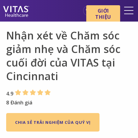
Chuyển đến nội dung chính
Chuyển đến điều hướng
GIỚI
THIỆU
Địa điểm
Nhận xét về Chăm sóc
Cơ bản về chăm sóc cuối đời
giảm nhẹ và Chăm sóc
Dịch vụ
cuối đời của VITAS tại
Chuyên gia chăm sóc sức
khỏe
Cincinnati
Gia đình và người chăm sóc
4.9
8 Đánh giá
CHIA SẺ TRẢI NGHIỆM CỦA QUÝ VỊ