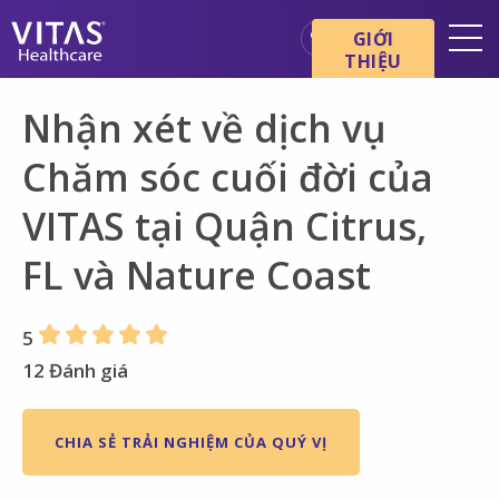
Chuyển đến nội dung chính
Chuyển đến điều hướng
GIỚI
THIỆU
Địa điểm
Nhận xét về dịch vụ
Cơ bản về chăm sóc cuối đời
Chăm sóc cuối đời của
Dịch vụ
VITAS tại Quận Citrus,
Chuyên gia chăm sóc sức
khỏe
FL và Nature Coast
Gia đình và người chăm sóc
5
12 Đánh giá
CHIA SẺ TRẢI NGHIỆM CỦA QUÝ VỊ