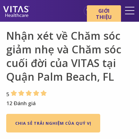
Chuyển đến nội dung chính
Chuyển đến điều hướng
GIỚI
THIỆU
Địa điểm
Nhận xét về Chăm sóc
Cơ bản về chăm sóc cuối đời
giảm nhẹ và Chăm sóc
Dịch vụ
cuối đời của VITAS tại
Chuyên gia chăm sóc sức
khỏe
Quận Palm Beach, FL
Gia đình và người chăm sóc
5
12 Đánh giá
CHIA SẺ TRẢI NGHIỆM CỦA QUÝ VỊ