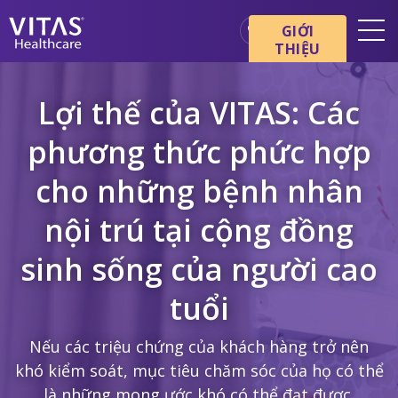
Chuyển đến nội dung chính
Chuyển đến điều hướng
GIỚI
THIỆU
Địa điểm
Lợi thế của VITAS: Các
Cơ bản về chăm sóc cuối đời
phương thức phức hợp
Dịch vụ
cho những bệnh nhân
Chuyên gia chăm sóc sức
khỏe
nội trú tại cộng đồng
Gia đình và người chăm sóc
sinh sống của người cao
tuổi
Nếu các triệu chứng của khách hàng trở nên
khó kiểm soát, mục tiêu chăm sóc của họ có thể
là những mong ước khó có thể đạt được.