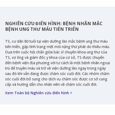
NGHIÊN CỨU ĐIỂN HÌNH: BỆNH NHÂN MẮC
BỆNH UNG THƯ MÁU TIẾN TRIỂN
TS, cư dân 80 tuổi tại viện dưỡng lão mắc bệnh ung thư máu
tiến triển, gặp tình trạng mệt mỏi nặng thứ phát do thiếu máu.
Dựa trên cuộc hội chẩn giữa bác sĩ chuyên khoa ung thư của
TS, vợ ông và giám đốc y khoa của cơ sở, TS được chuyển
đến bệnh viện địa phương với tư cách là một bệnh nhân ngoại
trú để truyền máu và trở về viện dưỡng lão ngay trong ngày
sau đó khi vẫn đang được chăm sóc cuối đời. Các nhóm chăm
sóc cuối đời bổ sung cho dịch vụ chăm sóc được cơ sở cung
cấp và hướng dẫn cho nhân viên về chăm sóc cuối đời.
Xem Toàn bộ Nghiên cứu điển hình >