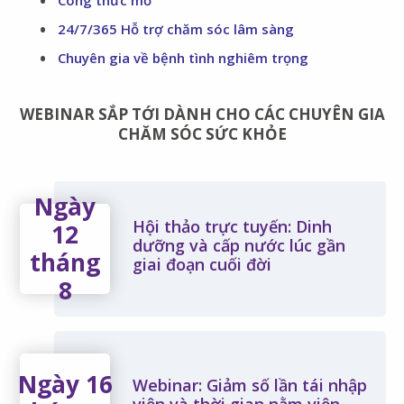
Công thức mở
24/7/365 Hỗ trợ chăm sóc lâm sàng
Chuyên gia về bệnh tình nghiêm trọng
WEBINAR SẮP TỚI DÀNH CHO CÁC CHUYÊN GIA
CHĂM SÓC SỨC KHỎE
Ngày
Hội thảo trực tuyến: Dinh
12
dưỡng và cấp nước lúc gần
tháng
giai đoạn cuối đời
8
Ngày 16
Webinar: Giảm số lần tái nhập