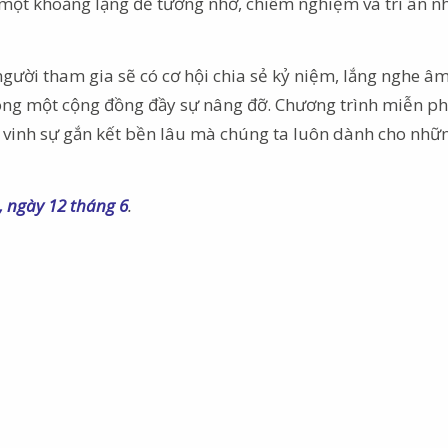
 một khoảng lặng để tưởng nhớ, chiêm nghiệm và tri ân 
gười tham gia sẽ có cơ hội chia sẻ kỷ niệm, lắng nghe â
rong một cộng đồng đầy sự nâng đỡ. Chương trình miễn p
 vinh sự gắn kết bền lâu mà chúng ta luôn dành cho nhữ
, ngày 12 tháng 6
.