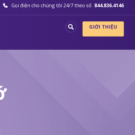
Gọi điện cho chúng tôi 24/7 theo số
844.836.4146
GIỚI THIỆU
ớ