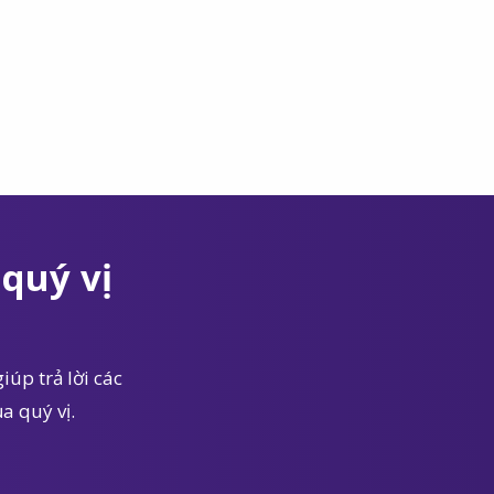
quý vị
iúp trả lời các
a quý vị.