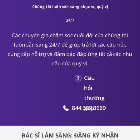
Chúng tôi luôn sẵn sàng phục vụ quý vị
24/7
Các chuyên gia chăm sóc cuối đời của chúng tôi
luôn sẵn sàng 24/7 để giúp trả lời các câu hỏi,
cung cấp hỗ trợ và đảm bảo đáp ứng tất cả các nhu
cầu của quý vị.
Câu
hỏi
thường
844.327.3969
gặp
BÁC SĨ LÂM SÀNG: ĐĂNG KÝ NHẬN