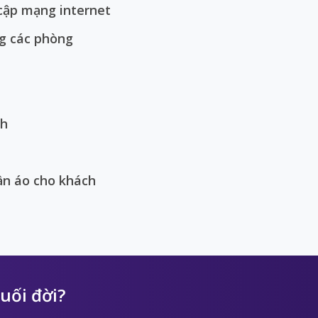
cập mạng internet
g các phòng
nh
ần áo cho khách
uối đời?