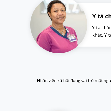
Y tá c
Y tá chă
khác. Y 
Nhân viên xã hội đóng vai trò một ngư