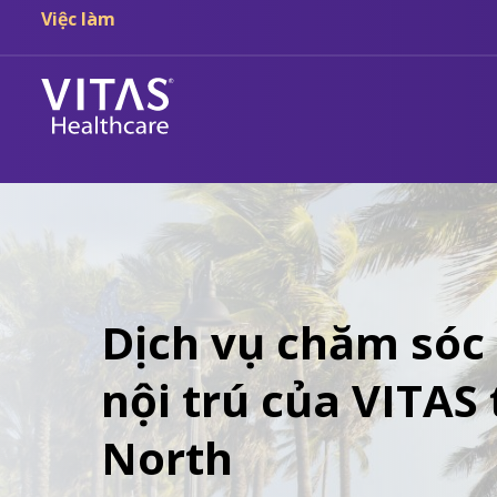
Chuyển đến nội dung chính
Chuyển đến điều hướng
Việc làm
Dịch vụ chăm sóc
nội trú của VITAS
North