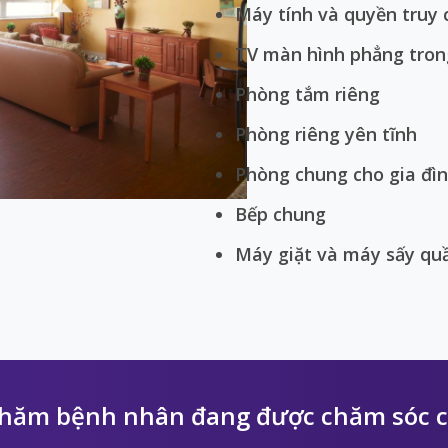
Máy tính và quyền truy 
TV màn hình phẳng tron
ay
Phòng tắm riêng
Phòng riêng yên tĩnh
deo
Phòng chung cho gia đì
Bếp chung
Máy giặt và máy sấy qu
thăm bệnh nhân đang được chăm sóc c