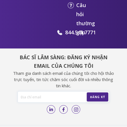
Câu
hỏi
thường
844.541.7771
gặp
BÁC SĨ LÂM SÀNG: ĐĂNG KÝ NHẬN
EMAIL CỦA CHÚNG TÔI
Tham gia danh sách email của chúng tôi cho hội thảo
trực tuyến, tin tức chăm sóc cuối đời và nhiều thông
tin khác.