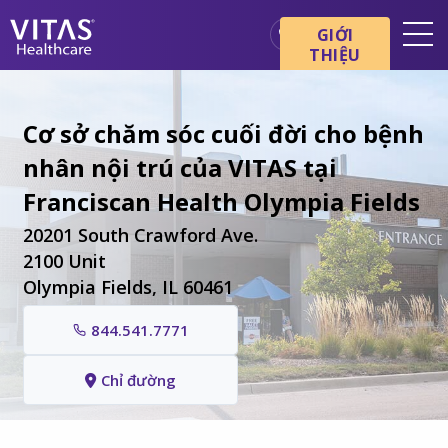
Chuyển đến nội dung chính
Chuyển đến điều hướng
GIỚI
THIỆU
Địa điểm
Cơ bản về chăm sóc cuối đời
Cơ sở chăm sóc cuối đời cho bệnh
nhân nội trú của VITAS tại
Dịch vụ
Franciscan Health Olympia Fields
Chuyên gia chăm sóc sức
khỏe
20201 South Crawford Ave.
Gia đình và người chăm sóc
2100 Unit
Olympia Fields, IL 60461
844.541.7771
Chỉ đường