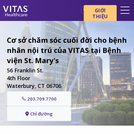
Chuyển đến nội dung chính
Chuyển đến điều hướng
GIỚI
THIỆU
Địa điểm
Cơ bản về chăm sóc cuối đời
Cơ sở chăm sóc cuối đời cho bệnh
nhân nội trú của VITAS tại Bệnh
Dịch vụ
viện St. Mary's
Chuyên gia chăm sóc sức
khỏe
56 Franklin St.
Gia đình và người chăm sóc
4th Floor
Waterbury, CT 06706
203.709.7700
Chỉ đường