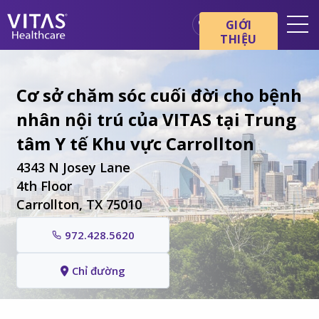
Chuyển đến nội dung chính
Chuyển đến điều hướng
GIỚI
THIỆU
Địa điểm
Cơ bản về chăm sóc cuối đời
Cơ sở chăm sóc cuối đời cho bệnh
nhân nội trú của VITAS tại Trung
Dịch vụ
tâm Y tế Khu vực Carrollton
Chuyên gia chăm sóc sức
khỏe
4343 N Josey Lane
Gia đình và người chăm sóc
4th Floor
Carrollton, TX 75010
972.428.5620
Chỉ đường