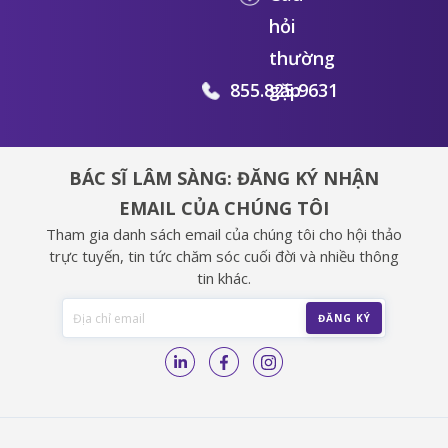
hỏi
thường
855.825.9631
gặp
BÁC SĨ LÂM SÀNG: ĐĂNG KÝ NHẬN
EMAIL CỦA CHÚNG TÔI
Tham gia danh sách email của chúng tôi cho hội thảo
trực tuyến, tin tức chăm sóc cuối đời và nhiều thông
tin khác.