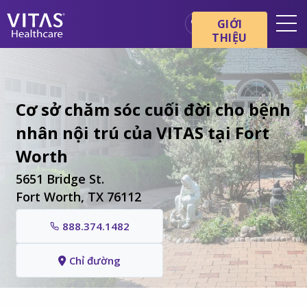
Chuyển đến nội dung chính
Chuyển đến điều hướng
GIỚI
THIỆU
Địa điểm
Cơ bản về chăm sóc cuối đời
Cơ sở chăm sóc cuối đời cho bệnh
Dịch vụ
nhân nội trú của VITAS tại Fort
Chuyên gia chăm sóc sức
khỏe
Worth
Gia đình và người chăm sóc
5651 Bridge St.
Fort Worth, TX 76112
888.374.1482
Chỉ đường