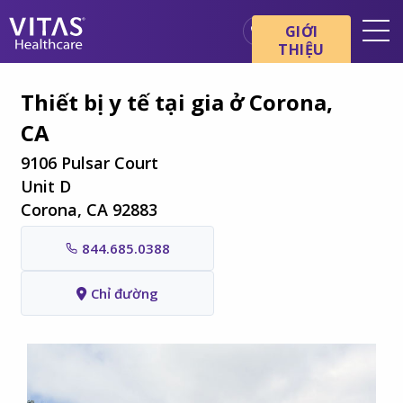
Chuyển đến nội dung chính
Chuyển đến điều hướng
GIỚI
THIỆU
Địa điểm
Thiết bị y tế tại gia ở Corona,
Cơ bản về chăm sóc cuối đời
CA
Dịch vụ
9106 Pulsar Court
Chuyên gia chăm sóc sức
Unit D
khỏe
Corona, CA 92883
Gia đình và người chăm sóc
844.685.0388
Chỉ đường