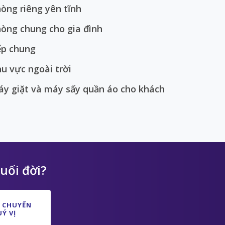
òng riêng yên tĩnh
òng chung cho gia đình
ếp chung
u vực ngoài trời
y giặt và máy sấy quần áo cho khách
uối đời?
 CHUYẾN
Ý VỊ