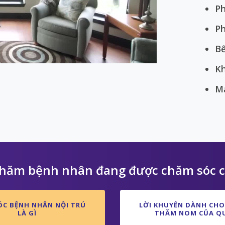
Ph
Ph
Video
B
Kh
Má
thăm bệnh nhân đang được chăm sóc c
ÓC BỆNH NHÂN NỘI TRÚ
LỜI KHUYÊN DÀNH CHO
LÀ GÌ
THĂM NOM CỦA QU