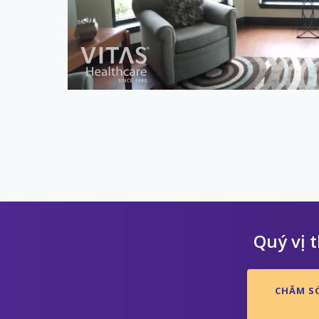
Quý vị 
CHĂM S