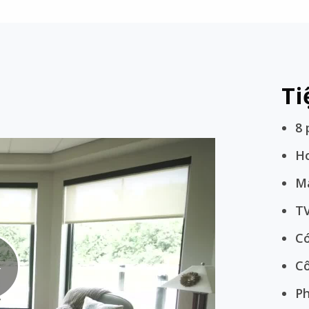
Ti
8 
Ho
Má
TV
Có
Cô
Play
Ph