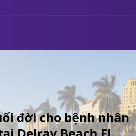
uối đời cho bệnh nhân
tại Delray Beach FL