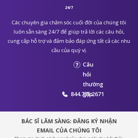
24/7
Các chuyên gia chăm sóc cuối đời của chúng tôi
luôn sẵn sàng 24/7 để giúp trả lời các câu hỏi,
cung cấp hỗ trợ và đảm bảo đáp ứng tất cả các nhu
cầu của quý vị.
Câu
hỏi
thường
844.775.2671
gặp
BÁC SĨ LÂM SÀNG: ĐĂNG KÝ NHẬN
EMAIL CỦA CHÚNG TÔI