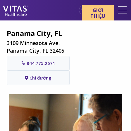
Chuyển đến nội dung chính
Chuyển đến điều hướng
GIỚI
THIỆU
Địa điểm
Panama City, FL
Cơ bản về chăm sóc cuối đời
3109 Minnesota Ave.
Dịch vụ
Panama City, FL 32405
Chuyên gia chăm sóc sức
844.775.2671
khỏe
Gia đình và người chăm sóc
Chỉ đường