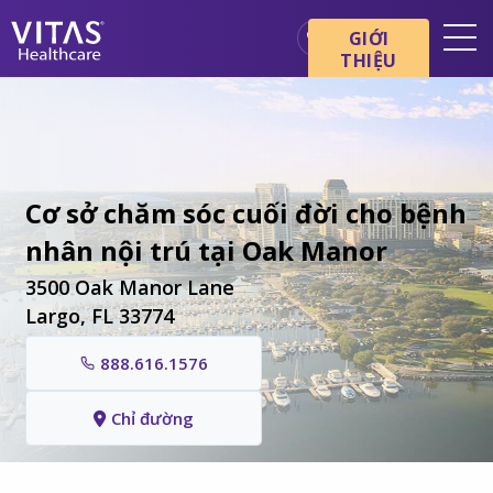
Chuyển đến nội dung chính
Chuyển đến điều hướng
GIỚI
THIỆU
Địa điểm
Cơ bản về chăm sóc cuối đời
Dịch vụ
Cơ sở chăm sóc cuối đời cho bệnh
Chuyên gia chăm sóc sức
khỏe
nhân nội trú tại Oak Manor
Gia đình và người chăm sóc
3500 Oak Manor Lane
Largo, FL 33774
888.616.1576
Chỉ đường