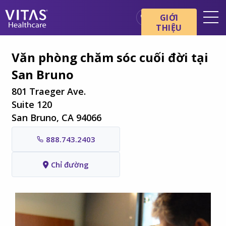
Chuyển đến nội dung chính
Chuyển đến điều hướng
GIỚI
THIỆU
Địa điểm
Văn phòng chăm sóc cuối đời tại
Cơ bản về chăm sóc cuối đời
San Bruno
Dịch vụ
801 Traeger Ave.
Chuyên gia chăm sóc sức
Suite 120
khỏe
San Bruno, CA 94066
Gia đình và người chăm sóc
888.743.2403
Chỉ đường