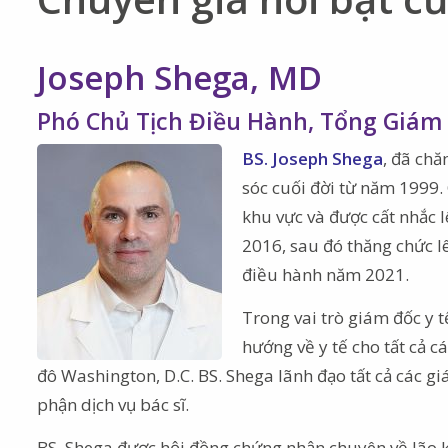
Joseph Shega, MD
Phó Chủ Tịch Điều Hành, Tổng Giám 
BS. Joseph Shega
, đã ch
sóc cuối đời từ năm 1999.
khu vực và được cất nhắc l
2016, sau đó thăng chức l
điều hành năm 2021.
Trong vai trò giám đốc y 
hướng về y tế cho tất cả c
đô Washington, D.C. BS. Shega lãnh đạo tất cả các g
phận dịch vụ bác sĩ.
BS. Shega được hội đồng chứng nhận chuyên về lão k