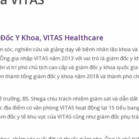
Đốc Y Khoa, VITAS Healthcare
ăm sóc, nghiên cứu và giảng dạy về bệnh nhân lão khoa v
 Ông gia nhập VITAS năm 2013 với vai trò là giám đốc y k
ên vị trí phó chủ tịch cao cấp và giám đốc y khoa quốc gi
ên thành tổng giám đốc y khoa năm 2018 và thành phó ch
tế trưởng, BS. Shega chịu trách nhiệm giám sát và dẫn dắ
ác địa điểm có văn phòng VITAS hoạt động tại 15 tiểu bang
iám đốc y tế khu vực của VITAS cũng như giám đốc phụ tr
hoa, chăm sóc cuối đời và thuốc giảm nhẹ. Ông là chủ tịc