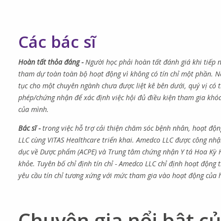
Các bác sĩ
Hoàn tất thỏa đáng -
Người học phải hoàn tất đánh giá khi tiếp
tham dự toàn toàn bộ hoạt động vì không có tín chỉ một phần. Nế
tục cho một chuyên ngành chưa được liệt kê bên dưới, quý vị có 
phép/chứng nhận để xác định việc hội đủ điều kiện tham gia khó
của mình.
Bác sĩ -
trong việc hỗ trợ cải thiện chăm sóc bệnh nhân, hoạt độ
LLC cùng VITAS Healthcare triển khai. Amedco LLC được công nhậ
dục về Dược phẩm (ACPE) và Trung tâm chứng nhận Y tá Hoa Kỳ Ho
khỏe. Tuyên bố chỉ định tín chỉ - Amedco LLC chỉ định hoạt động t
yêu cầu tín chỉ tương xứng với mức tham gia vào hoạt động của 
Chuyên gia ​​​​​​​nổi bật