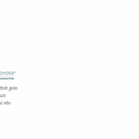
định giáo
sức
hỉ nên