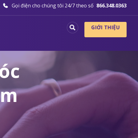
Gọi điện cho chúng tôi 24/7 theo số
866.348.0363
GIỚI THIỆU
óc
ăm