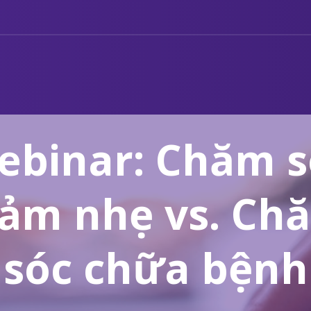
ebinar: Chăm s
iảm nhẹ vs. Ch
sóc chữa bệnh