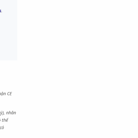
ụ
.
hận CE
ký), nhân
ó thể
 có