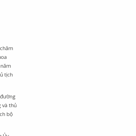
à chăm
hoa
a năm
ủ tịch
t đường
 và thủ
ách bộ
h Ủy