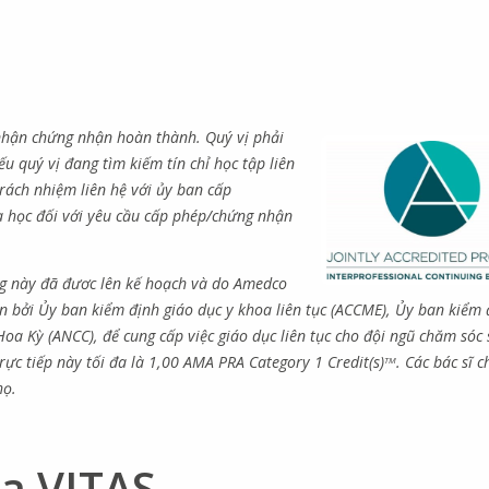
 nhận chứng nhận hoàn thành. Quý vị phải
u quý vị đang tìm kiếm tín chỉ học tập liên
trách nhiệm liên hệ với ủy ban cấp
a học đối với yêu cầu cấp phép/chứng nhận
ng này đã đươc lên kế hoạch và do Amedco
n bởi Ủy ban kiểm định giáo dục y khoa liên tục (ACCME), Ủy ban kiểm 
a Kỳ (ANCC), để cung cấp việc giáo dục liên tục cho đội ngũ chăm sóc 
rực tiếp này tối đa là 1,00 AMA PRA Category 1 Credit(s)
. Các bác sĩ c
TM
họ.
 của VITAS