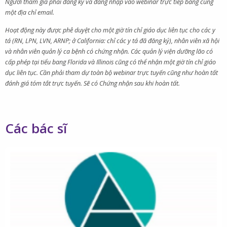
Người tham gia phải đăng ký và đăng nhập vào webinar trực tiếp bằng cùng
một địa chỉ email.
Hoạt động này được phê duyệt cho một giờ tín chỉ giáo dục liên tục cho các y
tá (RN, LPN, LVN, ARNP; ở California: chỉ các y tá đã đăng ký), nhân viên xã hội
và nhân viên quản lý ca bệnh có chứng nhận. Các quản lý viện dưỡng lão có
cấp phép tại tiểu bang Florida và Illinois cũng có thể nhận một giờ tín chỉ giáo
dục liên tục. Cần phải tham dự toàn bộ webinar trực tuyến cũng như hoàn tất
đánh giá tóm tắt trực tuyến. Sẽ có Chứng nhận sau khi hoàn tất.
Các bác sĩ