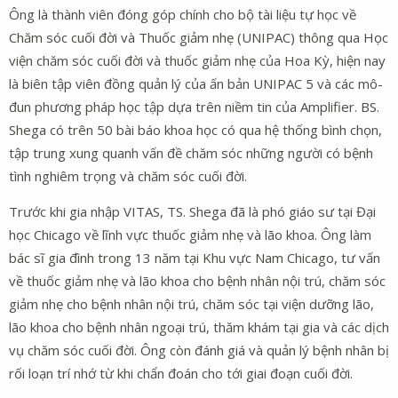
Ông là thành viên đóng góp chính cho bộ tài liệu tự học về
Chăm sóc cuối đời và Thuốc giảm nhẹ (UNIPAC) thông qua Học
viện chăm sóc cuối đời và thuốc giảm nhẹ của Hoa Kỳ, hiện nay
là biên tập viên đồng quản lý của ấn bản UNIPAC 5 và các mô-
đun phương pháp học tập dựa trên niềm tin của Amplifier. BS.
Shega có trên 50 bài báo khoa học có qua hệ thống bình chọn,
tập trung xung quanh vấn đề chăm sóc những người có bệnh
tình nghiêm trọng và chăm sóc cuối đời.
Trước khi gia nhập VITAS, TS. Shega đã là phó giáo sư tại Đại
học Chicago về lĩnh vực thuốc giảm nhẹ và lão khoa. Ông làm
bác sĩ gia đình trong 13 năm tại Khu vực Nam Chicago, tư vấn
về thuốc giảm nhẹ và lão khoa cho bệnh nhân nội trú, chăm sóc
giảm nhẹ cho bệnh nhân nội trú, chăm sóc tại viện dưỡng lão,
lão khoa cho bệnh nhân ngoại trú, thăm khám tại gia và các dịch
vụ chăm sóc cuối đời. Ông còn đánh giá và quản lý bệnh nhân bị
rối loạn trí nhớ từ khi chẩn đoán cho tới giai đoạn cuối đời.