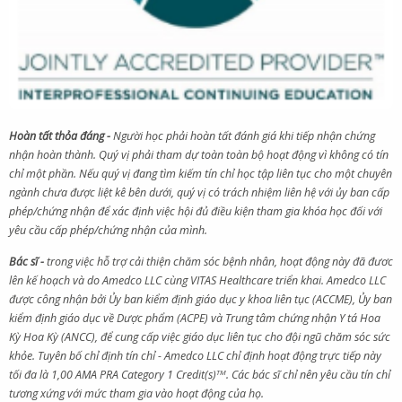
Hoàn tất thỏa đáng -
Người học phải hoàn tất đánh giá khi tiếp nhận chứng
nhận hoàn thành. Quý vị phải tham dự toàn toàn bộ hoạt động vì không có tín
chỉ một phần. Nếu quý vị đang tìm kiếm tín chỉ học tập liên tục cho một chuyên
ngành chưa được liệt kê bên dưới, quý vị có trách nhiệm liên hệ với ủy ban cấp
phép/chứng nhận để xác định việc hội đủ điều kiện tham gia khóa học đối với
yêu cầu cấp phép/chứng nhận của mình.
Bác sĩ -
trong việc hỗ trợ cải thiện chăm sóc bệnh nhân, hoạt động này đã đươc
lên kế hoạch và do Amedco LLC cùng VITAS Healthcare triển khai. Amedco LLC
được công nhận bởi Ủy ban kiểm định giáo dục y khoa liên tục (ACCME), Ủy ban
kiểm định giáo dục về Dược phẩm (ACPE) và Trung tâm chứng nhận Y tá Hoa
Kỳ Hoa Kỳ (ANCC), để cung cấp việc giáo dục liên tục cho đội ngũ chăm sóc sức
khỏe. Tuyên bố chỉ định tín chỉ - Amedco LLC chỉ định hoạt động trực tiếp này
tối đa là 1,00 AMA PRA Category 1 Credit(s)
TM
. Các bác sĩ chỉ nên yêu cầu tín chỉ
tương xứng với mức tham gia vào hoạt động của họ.