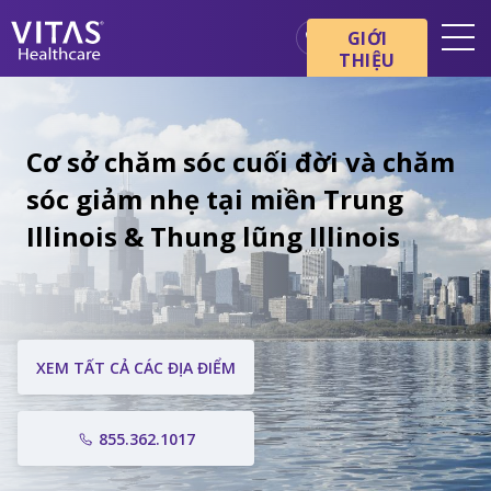
GIỚI
THIỆU
Địa điểm
Cơ bản về chăm sóc cuối đời
Cơ sở chăm sóc cuối đời và chăm
Dịch vụ
sóc giảm nhẹ tại miền Trung
Chuyên gia chăm sóc sức
Illinois & Thung lũng Illinois
khỏe
Gia đình và người chăm sóc
XEM TẤT CẢ CÁC ĐỊA ĐIỂM
855.362.1017