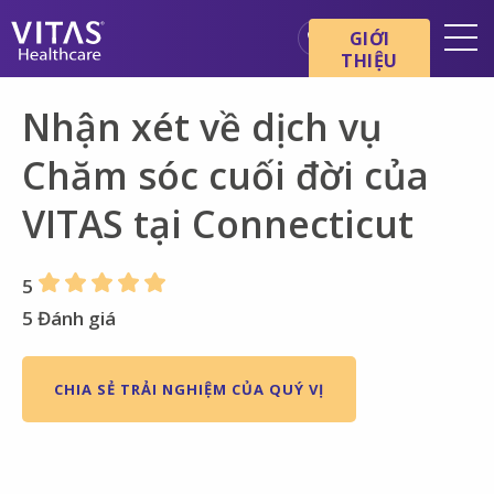
Chuyển đến nội dung chính
Chuyển đến điều hướng
GIỚI
THIỆU
Địa điểm
Nhận xét về dịch vụ
Cơ bản về chăm sóc cuối đời
Chăm sóc cuối đời của
Dịch vụ
VITAS tại Connecticut
Chuyên gia chăm sóc sức
khỏe
Gia đình và người chăm sóc
5
5 Đánh giá
CHIA SẺ TRẢI NGHIỆM CỦA QUÝ VỊ