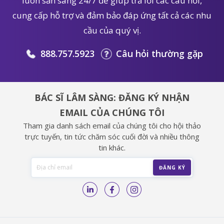
luôn sẵn sàng 24/7 để giúp trả lời các câu hỏi,
cung cấp hỗ trợ và đảm bảo đáp ứng tất cả các nhu
cầu của quý vị.
888.757.5923
Câu hỏi thường gặp
BÁC SĨ LÂM SÀNG: ĐĂNG KÝ NHẬN
EMAIL CỦA CHÚNG TÔI
Tham gia danh sách email của chúng tôi cho hội thảo
trực tuyến, tin tức chăm sóc cuối đời và nhiều thông
tin khác.