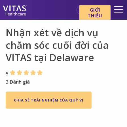
Chuyển đến nội dung chính
Chuyển đến điều hướng
GIỚI
THIỆU
Địa điểm
Nhận xét về dịch vụ
Cơ bản về chăm sóc cuối đời
chăm sóc cuối đời của
Dịch vụ
VITAS tại Delaware
Chuyên gia chăm sóc sức
khỏe
Gia đình và người chăm sóc
5
3 Đánh giá
CHIA SẺ TRẢI NGHIỆM CỦA QUÝ VỊ