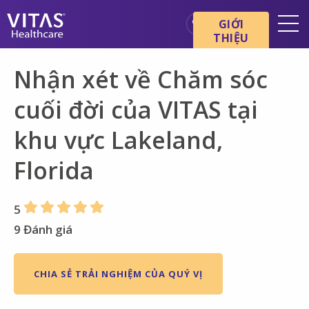
Chuyển đến nội dung chính
Chuyển đến điều hướng
GIỚI
THIỆU
Địa điểm
Nhận xét về Chăm sóc
Cơ bản về chăm sóc cuối đời
cuối đời của VITAS tại
Dịch vụ
khu vực Lakeland,
Chuyên gia chăm sóc sức
khỏe
Florida
Gia đình và người chăm sóc
5
9 Đánh giá
CHIA SẺ TRẢI NGHIỆM CỦA QUÝ VỊ