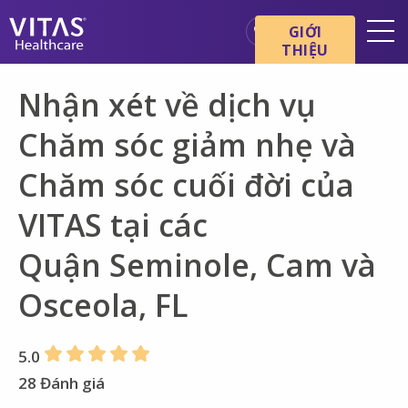
Chuyển đến nội dung chính
Chuyển đến điều hướng
GIỚI
THIỆU
Địa điểm
Nhận xét về dịch vụ
Cơ bản về chăm sóc cuối đời
Chăm sóc giảm nhẹ và
Dịch vụ
Chăm sóc cuối đời của
Chuyên gia chăm sóc sức
khỏe
VITAS tại các
Gia đình và người chăm sóc
Quận Seminole, Cam và
Osceola, FL
5.0
28 Đánh giá