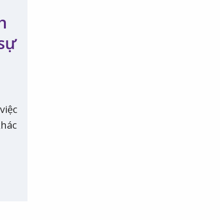
h
 sự
việc
khác