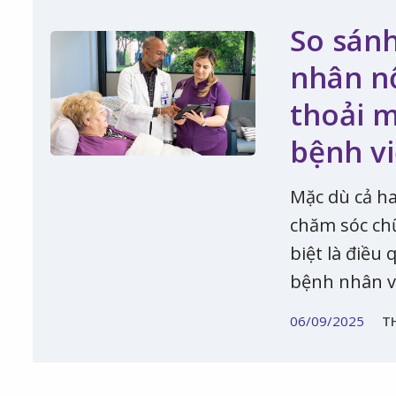
So sán
nhân nộ
thoải m
bệnh v
Mặc dù cả ha
chăm sóc chữ
biệt là điều
bệnh nhân và
06/09/2025
T