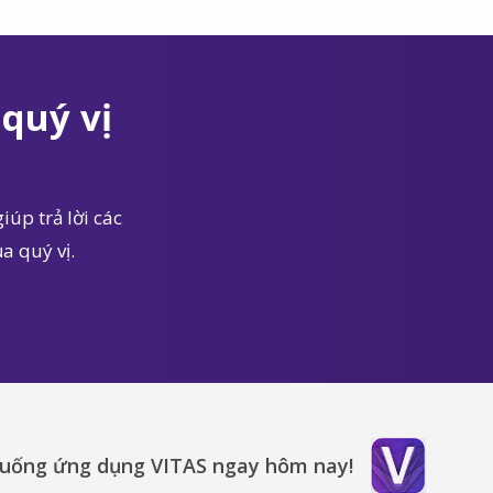
quý vị
iúp trả lời các
a quý vị.
xuống ứng dụng VITAS ngay hôm nay!