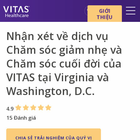
Chuyển đến nội dung chính
Chuyển đến điều hướng
GIỚI
THIỆU
Địa điểm
Nhận xét về dịch vụ
Cơ bản về chăm sóc cuối đời
Chăm sóc giảm nhẹ và
Dịch vụ
Chăm sóc cuối đời của
Chuyên gia chăm sóc sức
khỏe
VITAS tại Virginia và
Gia đình và người chăm sóc
Washington, D.C.
4.9
15 Đánh giá
CHIA SẺ TRẢI NGHIỆM CỦA QUÝ VỊ