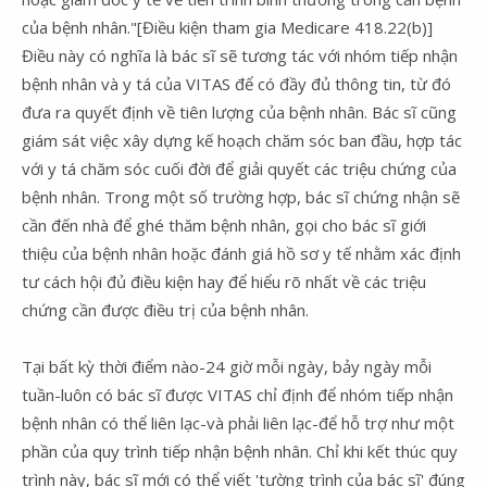
của bệnh nhân."[Điều kiện tham gia Medicare 418.22(b)]
Điều này có nghĩa là bác sĩ sẽ tương tác với nhóm tiếp nhận
bệnh nhân và y tá của VITAS để có đầy đủ thông tin, từ đó
đưa ra quyết định về tiên lượng của bệnh nhân. Bác sĩ cũng
giám sát việc xây dựng kế hoạch chăm sóc ban đầu, hợp tác
với y tá chăm sóc cuối đời để giải quyết các triệu chứng của
bệnh nhân. Trong một số trường hợp, bác sĩ chứng nhận sẽ
cần đến nhà để ghé thăm bệnh nhân, gọi cho bác sĩ giới
thiệu của bệnh nhân hoặc đánh giá hồ sơ y tế nhằm xác định
tư cách hội đủ điều kiện hay để hiểu rõ nhất về các triệu
chứng cần được điều trị của bệnh nhân.
Tại bất kỳ thời điểm nào-24 giờ mỗi ngày, bảy ngày mỗi
tuần-luôn có bác sĩ được VITAS chỉ định để nhóm tiếp nhận
bệnh nhân có thể liên lạc-và phải liên lạc-để hỗ trợ như một
phần của quy trình tiếp nhận bệnh nhân. Chỉ khi kết thúc quy
trình này, bác sĩ mới có thể viết 'tường trình của bác sĩ' đúng