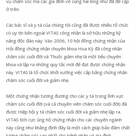
vụ chăm sóc mà các gia đình vô cùng hài lòng như đã đề cập
ở trên.
Các bác sĩ và y tá của chúng tôi cũng đã được nhiều tổ chức
có uy tín bên ngoài VITAS công nhận là sở hữu những kỹ
năng độc đáo này. Vào 2006, 10 hội đồng chứng nhận của
Hội đồng chứng nhận chuyên khoa Hoa Kỳ đã công nhận
chăm sóc cuối đời và Thuốc giảm nhẹ là một tiểu chuyên
khoa và lập ra những quy tắc mới để đạt được chứng nhận
này. VITAS là tổ chức khởi xướng việc cấp bằng chứng nhận
chăm sóc cuối đời và giảm nhẹ.
Một chứng nhận tương đương cho các y tá trong lĩnh vực
chăm sóc cuối đời (và cả chuyên viên chăm sóc cuối đời) đã
được Hiệp hội y tá chăm sóc cuối đời và giảm nhẹ lập ra.
VITAS tích cực ủng hộ chứng nhận cho các chuyên ngành
này cũng như khẳng định đây là một cách giúp bảo đảm chất
lượng chăm sóc cao nhất cho bệnh nhân và gia đình.