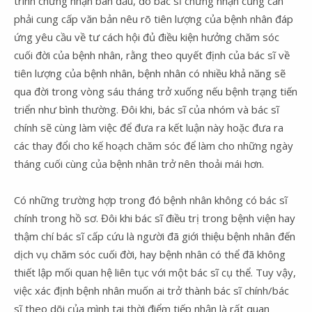
trình chứng nhận ban đầu, do bác sĩ chứng nhận cũng cần
phải cung cấp văn bản nêu rõ tiên lượng của bệnh nhân đáp
ứng yêu cầu về tư cách hội đủ điều kiện hưởng chăm sóc
cuối đời của bệnh nhân, rằng theo quyết định của bác sĩ về
tiên lượng của bệnh nhân, bệnh nhân có nhiều khả năng sẽ
qua đời trong vòng sáu tháng trở xuống nếu bệnh trạng tiến
triển như bình thường. Đôi khi, bác sĩ của nhóm và bác sĩ
chính sẽ cùng làm việc để đưa ra kết luận này hoặc đưa ra
các thay đổi cho kế hoạch chăm sóc để làm cho những ngày
tháng cuối cùng của bệnh nhân trở nên thoải mái hơn.
Có những trường hợp trong đó bệnh nhân không có bác sĩ
chính trong hồ sơ. Đôi khi bác sĩ điều trị trong bệnh viện hay
thậm chí bác sĩ cấp cứu là người đã giới thiệu bệnh nhân đến
dịch vụ chăm sóc cuối đời, hay bệnh nhân có thể đã không
thiết lập mối quan hệ liên tục với một bác sĩ cụ thể. Tuy vậy,
việc xác định bệnh nhân muốn ai trở thành bác sĩ chính/bác
sĩ theo dõi của mình tại thời điểm tiếp nhận là rất quan