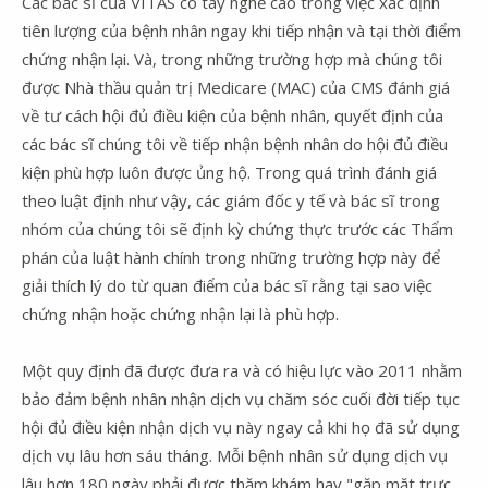
Các bác sĩ của VITAS có tay nghề cao trong việc xác định
tiên lượng của bệnh nhân ngay khi tiếp nhận và tại thời điểm
chứng nhận lại. Và, trong những trường hợp mà chúng tôi
được Nhà thầu quản trị Medicare (MAC) của CMS đánh giá
về tư cách hội đủ điều kiện của bệnh nhân, quyết định của
các bác sĩ chúng tôi về tiếp nhận bệnh nhân do hội đủ điều
kiện phù hợp luôn được ủng hộ. Trong quá trình đánh giá
theo luật định như vậy, các giám đốc y tế và bác sĩ trong
nhóm của chúng tôi sẽ định kỳ chứng thực trước các Thẩm
phán của luật hành chính trong những trường hợp này để
giải thích lý do từ quan điểm của bác sĩ rằng tại sao việc
chứng nhận hoặc chứng nhận lại là phù hợp.
Một quy định đã được đưa ra và có hiệu lực vào 2011 nhằm
bảo đảm bệnh nhân nhận dịch vụ chăm sóc cuối đời tiếp tục
hội đủ điều kiện nhận dịch vụ này ngay cả khi họ đã sử dụng
dịch vụ lâu hơn sáu tháng. Mỗi bệnh nhân sử dụng dịch vụ
lâu hơn 180 ngày phải được thăm khám hay "gặp mặt trực