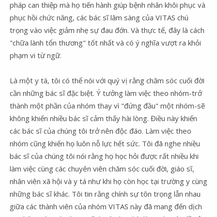
pháp can thiệp mà họ tiến hành giúp bệnh nhân khôi phục và
phục hồi chức năng, các bác sĩ lâm sàng của VITAS chú
trọng vào việc giảm nhẹ sự đau đớn. Và thực tế, đây là cách
"chữa lành tổn thương" tốt nhất và có ý nghĩa vượt ra khỏi
phạm vi từ ngữ.
Là một y tá, tôi có thể nói với quý vị rằng chăm sóc cuối đời
cần những bác sĩ đặc biệt. Ý tưởng làm việc theo nhóm-trở
thành một phần của nhóm thay vì "đứng đầu" một nhóm-sẽ
không khiến nhiều bác sĩ cảm thấy hài lòng. Điều này khiến
các bác sĩ của chúng tôi trở nên độc đáo. Làm việc theo
nhóm cũng khiến họ luôn nỗ lực hết sức. Tôi đã nghe nhiều
bác sĩ của chúng tôi nói rằng họ học hỏi được rất nhiều khi
làm việc cùng các chuyên viên chăm sóc cuối đời, giáo sĩ,
nhân viên xã hội và y tá như khi họ còn học tại trường y cùng
những bác sĩ khác. Tôi tin rằng chính sự tôn trọng lẫn nhau
giữa các thành viên của nhóm VITAS này đã mang đến dịch