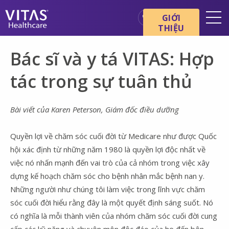
Chuyển đến nội dung chính
Chuyển đến điều hướng
GIỚI
THIỆU
Địa điểm
Bác sĩ và y tá VITAS: Hợp
Cơ bản về chăm sóc cuối đời
tác trong sự tuân thủ
Dịch vụ
Chuyên gia chăm sóc sức
Bài viết của Karen Peterson, Giám đốc điều dưỡng
khỏe
Gia đình và người chăm sóc
Quyền lợi về chăm sóc cuối đời từ Medicare như được Quốc
hội xác định từ những năm 1980 là quyền lợi độc nhất về
việc nó nhấn mạnh đến vai trò của cả nhóm trong việc xây
dựng kế hoạch chăm sóc cho bệnh nhân mắc bệnh nan y.
Những người như chúng tôi làm việc trong lĩnh vực chăm
sóc cuối đời hiểu rằng đây là một quyết định sáng suốt. Nó
có nghĩa là mỗi thành viên của nhóm chăm sóc cuối đời cung
cấp các kỹ năng và chuyên môn độc đáo của họ đến bên