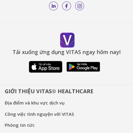
Tải xuống ứng dụng VITAS ngay hôm nay!
GIỚI THIỆU VITAS® HEALTHCARE
Địa điểm và khu vực dịch vụ
Công việc tình nguyện với VITAS
Phòng tin tức