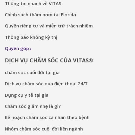
Thông tin nhanh về VITAS
Chính sách thăm nom tại Florida
Quyền riêng tư và miễn trừ trách nhiệm
Thông báo không kỳ thị
Quyên góp
DỊCH VỤ CHĂM SÓC CỦA VITAS®
chăm sóc cuối đời tại gia
Dịch vụ chăm sóc qua điện thoại 24/7
Dụng cụ y tế tại gia
Chăm sóc giảm nhẹ là gì?
Kế hoạch chăm sóc cá nhân theo bệnh
Nhóm chăm sóc cuối đời liên ngành