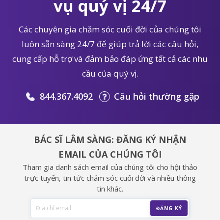
vụ quý vị 24/7
Các chuyên gia chăm sóc cuối đời của chúng tôi
luôn sẵn sàng 24/7 để giúp trả lời các câu hỏi,
cung cấp hỗ trợ và đảm bảo đáp ứng tất cả các nhu
cầu của quý vị.
844.367.4092
Câu hỏi thường gặp
BÁC SĨ LÂM SÀNG: ĐĂNG KÝ NHẬN
EMAIL CỦA CHÚNG TÔI
Tham gia danh sách email của chúng tôi cho hội thảo
trực tuyến, tin tức chăm sóc cuối đời và nhiều thông
tin khác.