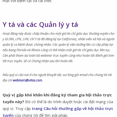
mặt với bệnh tật và cái chết.
Y tá và các Quản lý y tá
Hoạt động này được chấp thuận cho một giờ tín chỉ giáo dục thường xuyên cho
y tá (RN, LPN, LVN; chỉ Y tá đã đăng ký tại California), nhân viên xã hội và người
quản lý ca bệnh được chứng nhận. Các quản lý viện dưỡng lão có cấp phép tại
tiểu bang Florida và Illinois cũng có thể nhận một giờ tín chỉ giáo dục liên tục.
Cần phải tham dự toàn bộ webinar trực tuyến cũng như hoàn tất đánh giá tóm
tắt trực tuyến. Sẽ có Chứng nhận sau khi hoàn tất.
Nếu quý vị cần nơi ở cho người khuyết tật, vui lòng gửi email cho chúng tôi tới
địa chỉ
webinars@vitas.com
.
Quý vị gặp khó khăn khi đăng ký tham gia hội thảo trực
tuyến này?
Đó có thể là do trình duyệt hoặc cài đặt mạng của
quý vị. Truy cập
trang Câu hỏi thường gặp về hội thảo trực
tuyến
của chúng tôi để tìm giải pháp.