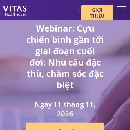
Chuyển đến nội dung chính
Chuyển đến điều hướng
GIỚI
THIỆU
Webinar: Cựu
Địa điểm
chiến binh gần tới
Cơ bản về chăm sóc cuối đời
giai đoạn cuối
Dịch vụ
Chuyên gia chăm sóc sức
đời: Nhu cầu đặc
khỏe
thù, chăm sóc đặc
Gia đình và người chăm sóc
biệt
Ngày 11 tháng 11,
2026