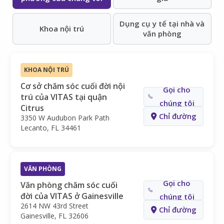
Dụng cụ y tế tại nhà và
Khoa nội trú
văn phòng
KHOA NỘI TRÚ
Cơ sở chăm sóc cuối đời nội
Gọi cho
trú của VITAS tại quận
chúng tôi
Citrus
Chỉ đường
3350 W Audubon Park Path
Lecanto, FL 34461
VĂN PHÒNG
Gọi cho
Văn phòng chăm sóc cuối
đời của VITAS ở Gainesville
chúng tôi
2614 NW 43rd Street
Chỉ đường
Gainesville, FL 32606