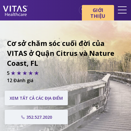
GIỚI
THIỆU
Địa điểm
Cơ bản về chăm sóc cuối đời
Cơ sở chăm sóc cuối đời của
Dịch vụ
VITAS ở Quận Citrus và Nature
Chuyên gia chăm sóc sức
Coast, FL
khỏe
5
Gia đình và người chăm sóc
12 Đánh giá
XEM TẤT CẢ CÁC ĐỊA ĐIỂM
352.527.2020