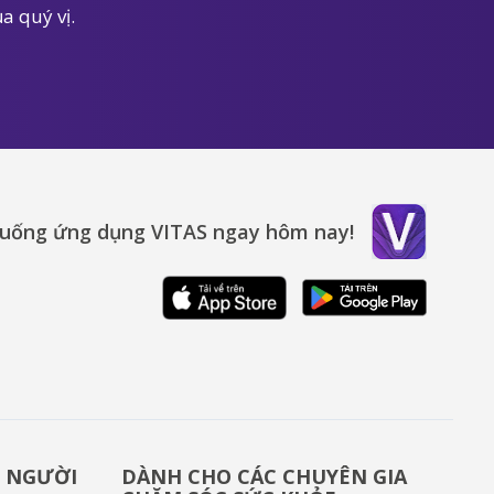
a quý vị.
xuống ứng dụng VITAS ngay hôm nay!
& NGƯỜI
DÀNH CHO CÁC CHUYÊN GIA