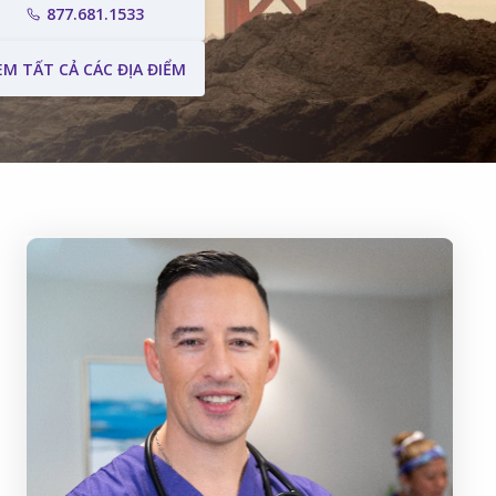
877.681.1533
EM TẤT CẢ CÁC ĐỊA ĐIỂM