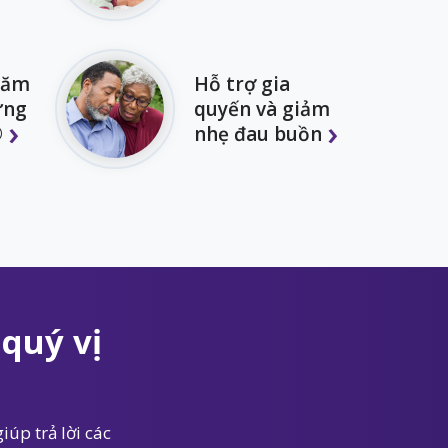
hăm
Hỗ trợ gia
ưng
quyến và giảm
®
nhẹ đau buồn
quý vị
iúp trả lời các