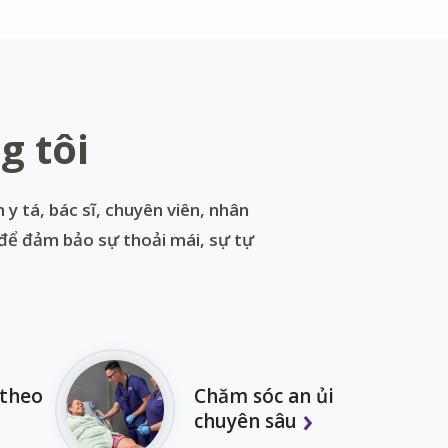
g tôi
 tá, bác sĩ, chuyên viên, nhân
 để đảm bảo sự thoải mái, sự tự
 theo
Chăm sóc an ủi
chuyên sâu