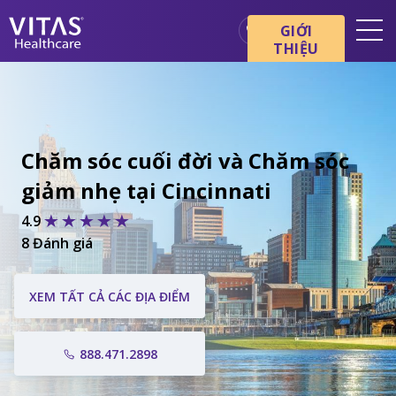
GIỚI
THIỆU
Địa điểm
Cơ bản về chăm sóc cuối đời
Dịch vụ
Chăm sóc cuối đời và Chăm sóc
Chuyên gia chăm sóc sức
giảm nhẹ tại Cincinnati
khỏe
4.9
Gia đình và người chăm sóc
8 Đánh giá
XEM TẤT CẢ CÁC ĐỊA ĐIỂM
888.471.2898